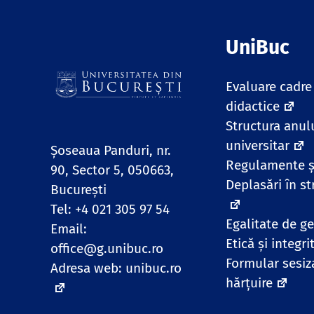
UniBuc
Evaluare cadre
didactice
Structura anul
universitar
Șoseaua Panduri, nr.
Regulamente ș
90, Sector 5, 050663,
Deplasări în st
Bucureşti
Tel: +4 021 305 97 54
Egalitate de g
Email:
Etică și integri
office@g.unibuc.ro
Formular sesiz
Adresa web:
unibuc.ro
hărțuire