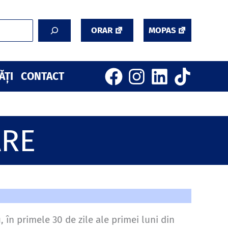
ORAR
MOPAS
ĂȚI
CONTACT
ARE
, în primele 30 de zile ale primei luni din