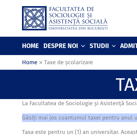
Skip
to
content
HOME
DESPRE NOI
STUDII
ADMI
Home
Taxe de școlarizare
TA
La Facultatea de Sociologie și Asistență Socia
Găsiți mai jos cuantumul taxei pentru anul u
Taxa este pentru un (1) an universitar. Aceast