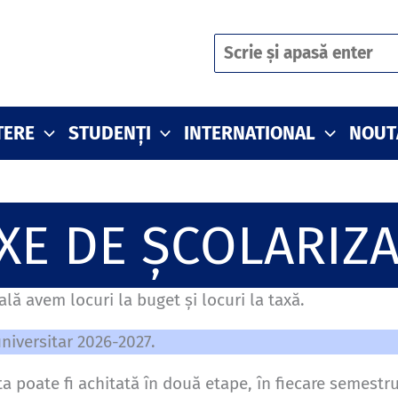
Caută
TERE
STUDENȚI
INTERNATIONAL
NOUT
XE DE ȘCOLARIZ
lă avem locuri la buget și locuri la taxă.
niversitar 2026-2027.
a poate fi achitată în două etape, în fiecare semestru