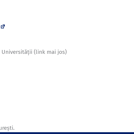
niversității (link mai jos)
urești.