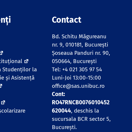
nți
Contact
Bd. Schitu Măgureanu
nr. 9, 010181, Bucureşti
Șoseaua Panduri nr. 90,
tituțional
050664, București
a Studenților la
Tel: +4 021 305 97 54
ie și Asistență
Luni-Joi 13:00-15:00
office@sas.unibuc.ro
Cont:
RO47RNCB0076010452
școlarizare
620044
, deschis la
sucursala BCR sector 5,
București.