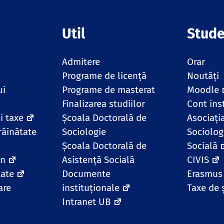
Util
Stude
Admitere
Orar
Programe de licență
Noutăți
ui
Programe de masterat
Moodle
Finalizarea studiilor
Cont ins
i taxe
Școala Doctorală de
Asociați
răinătate
Sociologie
Sociolog
Școala Doctorală de
Socială
en
Asistență Socială
CIVIS
tate
Documente
Erasmus
are
instituționale
Taxe de 
Intranet UB