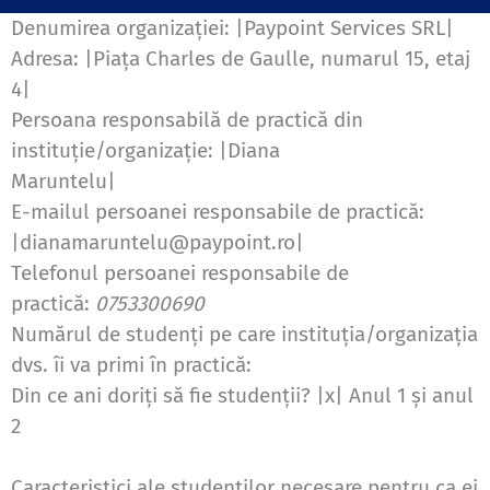
Denumirea organizaţiei: |Paypoint Services SRL|
Adresa: |Piața Charles de Gaulle, numarul 15, etaj
4|
Persoana responsabilă de practică din
instituţie/organizaţie: |Diana
Maruntelu|
E-mailul persoanei responsabile de practică:
|dianamaruntelu@paypoint.ro|
Telefonul persoanei responsabile de
practică:
0753300690
Numărul de studenţi pe care instituţia/organizaţia
dvs. îi va primi în practică:
Din ce ani doriţi să fie studenţii? |x| Anul 1 şi anul
2
Caracteristici ale studenţilor necesare pentru ca ei