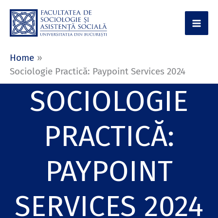
Skip
to
content
Home
Sociologie Practică: Paypoint Services 2024
SOCIOLOGIE
PRACTICĂ:
PAYPOINT
SERVICES 2024