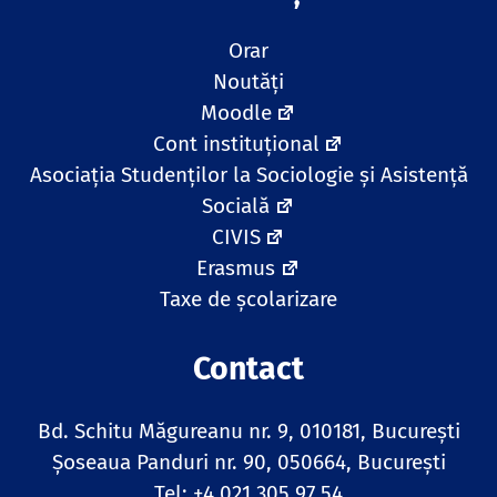
Orar
Noutăți
Moodle
Cont instituțional
Asociația Studenților la Sociologie și Asistență
Socială
CIVIS
Erasmus
Taxe de școlarizare
Contact
Bd. Schitu Măgureanu nr. 9, 010181, Bucureşti
Șoseaua Panduri nr. 90, 050664, București
Tel: +4 021 305 97 54