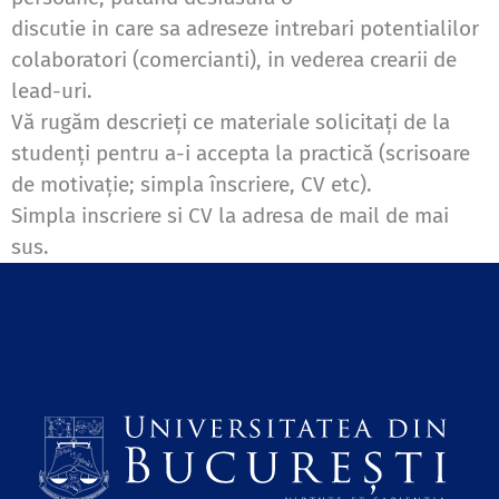
discutie in care sa adreseze intrebari potentialilor
colaboratori (comercianti), in vederea crearii de
lead-uri.
Vă rugăm descrieţi ce materiale solicitaţi de la
studenţi pentru a-i accepta la practică (scrisoare
de motivaţie; simpla înscriere, CV etc).
Simpla inscriere si CV la adresa de mail de mai
sus.