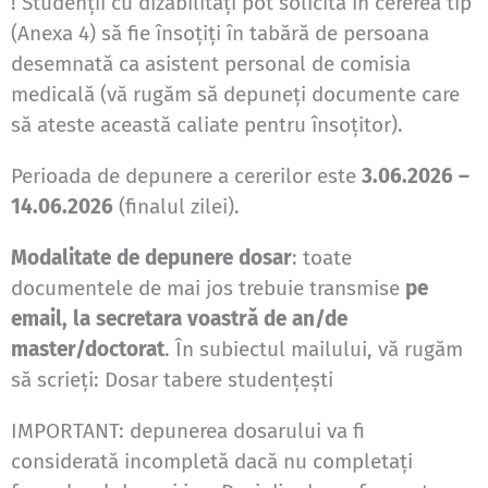
! Studenții cu dizabilități pot solicita în cererea tip
(Anexa 4) să fie însoțiți în tabără de persoana
desemnată ca asistent personal de comisia
medicală (vă rugăm să depuneți documente care
să ateste această caliate pentru însoțitor).
Perioada de depunere a cererilor este
3.06.2026 –
14.06.2026
(finalul zilei).
Modalitate de depunere dosar
: toate
documentele de mai jos trebuie transmise
pe
email, la secretara voastră de an/de
master/doctorat
. În subiectul mailului, vă rugăm
să scrieți: Dosar tabere studențești
IMPORTANT: depunerea dosarului va fi
considerată incompletă dacă nu completați