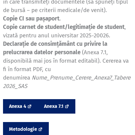
în care transmiteți documentele (să spuneți tipul
de bursă – pe criterii medicale/de venit).
Copie CI sau pașaport
.
Copie carnet de student/legitimație de student
,
vizată pentru anul universitar 2025-20026.
Declarație de consimțământ cu privire la
prelucrarea datelor personale
(Anexa 7.1,
disponibilă mai jos în format editabil). Cererea va
fi în format PDF, cu
denumirea
Nume_Prenume_Cerere_Anexa7_Tabere
2026_SAS
Anexa 4
Anexa 7.1
Metodologie