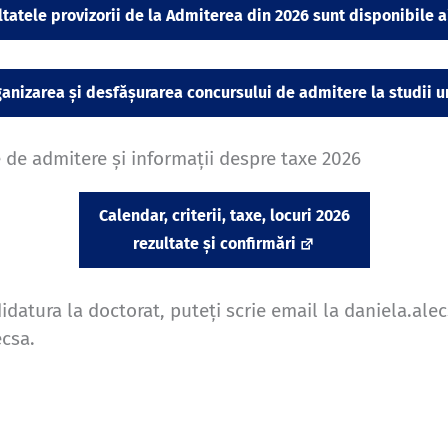
tatele provizorii de la Admiterea din 2026 sunt disponibile a
anizarea și desfășurarea concursului de admitere la studii u
le de admitere și informații despre taxe 2026
Calendar, criterii, taxe, locuri 2026
rezultate și confirmări
idatura la doctorat, puteți scrie email la daniela.al
ecsa.