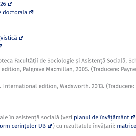
026
e doctorala
vistică
oteca Facultății de Sociologie și Asistență Socială, Sc
 edition, Palgrave Macmillan, 2005. (Traducere: Payne
. International edition, Wadsworth. 2013. (Traducere: Ba
le în asistență socială (vezi
planul de învățământ
form cerințelor UB
) cu rezultatele învățarii:
matric