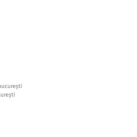
bucurești
urești