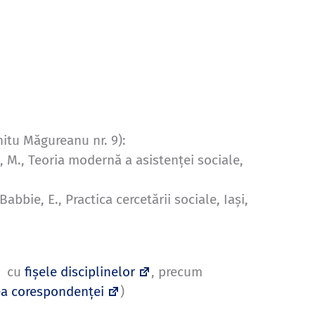
hitu Măgureanu nr. 9):
, M., Teoria modernă a asistenței sociale,
bbie, E., Practica cercetării sociale, Iași,
cu
fișele disciplinelor
, precum
ea corespondenței
)