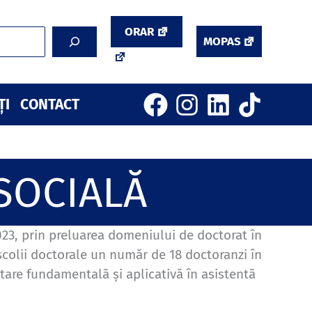
ORAR
MOPAS
ȚI
CONTACT
SOCIALĂ
2023, prin preluarea domeniului de doctorat în
 școlii doctorale un număr de 18 doctoranzi în
tare fundamentalã și aplicativă în asistentã