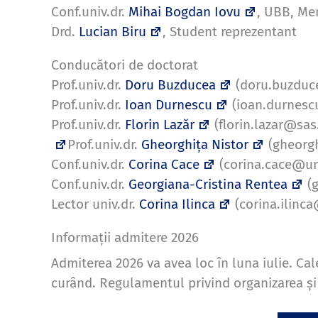
Conf.univ.dr.
Mihai Bogdan Iovu
, UBB, Me
Drd.
Lucian Biru
, Student reprezentant
Conducători de doctorat
Prof.univ.dr.
Doru Buzducea
(doru.buzduc
Prof.univ.dr.
Ioan Durnescu
(ioan.durnesc
Prof.univ.dr.
Florin Lazăr
(florin.lazar@sas
Prof.univ.dr.
Gheorghița Nistor
(gheorgh
Conf.univ.dr.
Corina Cace
(corina.cace@un
Conf.univ.dr.
Georgiana-Cristina Rentea
(g
Lector univ.dr.
Corina Ilinca
(corina.ilinc
Informații admitere 2026
Admiterea 2026 va avea loc în luna iulie. Cal
curând. Regulamentul privind organizarea și 