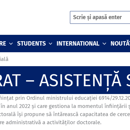
Search
RE
STUDENTS
INTERNATIONAL
NOUTĂ
ială
AT – ASISTENȚĂ 
iințat prin Ordinul ministrului educației 6914/29.12.
i în anul 2022 și care gestiona la momentul înființării
orală își propune să întărească capacitatea de cerce
 administrativă a activităților doctorale.