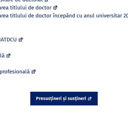
ea titlului de doctor
ea titlului de doctor începând cu anul universitar 2
CNATDCU
lă
 profesională
Presusțineri și susțineri