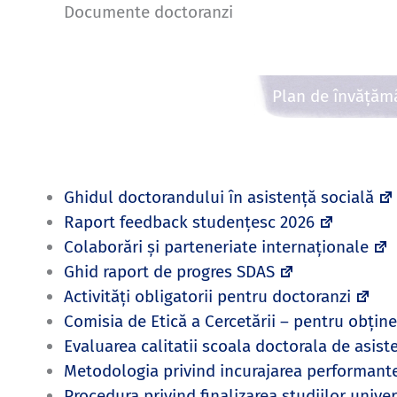
Documente doctoranzi
Plan de învățăm
Ghidul doctorandului în asistență socială
Raport feedback studențesc 2026
Colaborări și parteneriate internaționale
Ghid raport de progres SDAS
Activități obligatorii pentru doctoranzi
Comisia de Etică a Cercetării – pentru obține
Evaluarea calitatii scoala doctorala de asist
Metodologia privind incurajarea performante
Procedura privind finalizarea studiilor unive