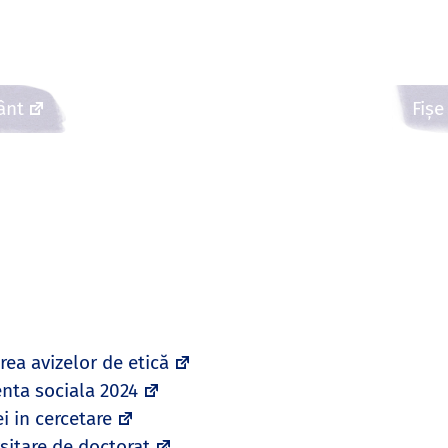
ânt
Fișe
rea avizelor de etică
enta sociala 2024
i in cercetare
rsitare de doctorat