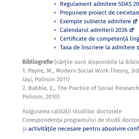
Regulament admitere SDAS 2
Propunere proiect de cercetar
Exemple subiecte admitere
Calendarul admiterii 2026
Certificate de competență ling
Taxa de înscriere la admitere
Bibliografie
(cărțile sunt disponibile la Bibli
1. Payne, M., Modern Social Work Theory, 3rd
Iași, Polirom 2011)
2. Babbie, E., The Practice of Social Research
Polirom, 2010)
Asigurarea calității studiilor doctorale
Corespondența programului de studii doctora
și
activitățile necesare pentru absolvire con