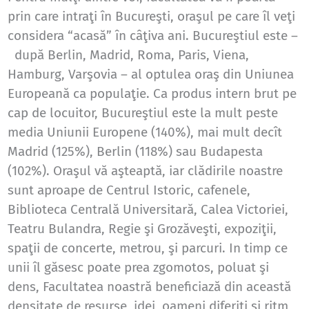
prin care intraţi în Bucureşti, oraşul pe care îl veţi
considera “acasă” în câţiva ani. Bucureştiul este –
după Berlin, Madrid, Roma, Paris, Viena,
Hamburg, Varşovia – al optulea oraş din Uniunea
Europeană ca populaţie. Ca produs intern brut pe
cap de locuitor, Bucureştiul este la mult peste
media Uniunii Europene (140%), mai mult decît
Madrid (125%), Berlin (118%) sau Budapesta
(102%). Oraşul vă aşteaptă, iar clădirile noastre
sunt aproape de Centrul Istoric, cafenele,
Biblioteca Centrală Universitară, Calea Victoriei,
Teatru Bulandra, Regie şi Grozăveşti, expoziţii,
spaţii de concerte, metrou, şi parcuri. In timp ce
unii îl găsesc poate prea zgomotos, poluat şi
dens, Facultatea noastră beneficiază din această
densitate de resurse, idei, oameni diferiţi şi ritm