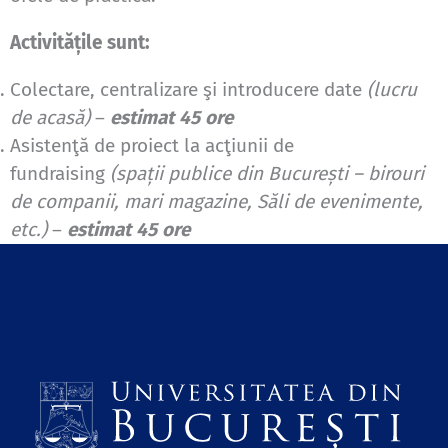
Activitățile sunt:
Colectare, centralizare şi introducere date
(lucru
de acasă)
–
estimat 45 ore
Asistenţă de proiect la acţiunii de
fundraising
(
spații publice din București – birouri
de companii, mari magazine, Săli de evenimente,
etc.)
–
estimat 45 ore