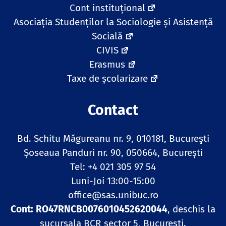
Cont instituțional
Asociația Studenților la Sociologie și Asistență
Socială
CIVIS
Erasmus
Taxe de școlarizare
Contact
Bd. Schitu Măgureanu nr. 9, 010181, Bucureşti
Șoseaua Panduri nr. 90, 050664, București
Tel: +4 021 305 97 54
Luni-Joi 13:00-15:00
office@sas.unibuc.ro
Cont: RO47RNCB0076010452620044
, deschis la
sucursala BCR sector 5, București.