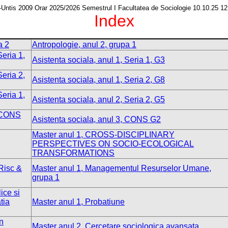
-Untis 2009 Orar 2025/2026 Semestrul I Facultatea de Sociologie 10.10.25 12
Index
a 2
Antropologie, anul 2, grupa 1
Seria 1,
Asistenta sociala, anul 1, Seria 1, G3
Seria 2,
Asistenta sociala, anul 1, Seria 2, G8
Seria 1,
Asistenta sociala, anul 2, Seria 2, G5
, CONS
Asistenta sociala, anul 3, CONS G2
Master anul 1, CROSS-DISCIPLINARY
PERSPECTIVES ON SOCIO-ECOLOGICAL
TRANSFORMATIONS
Risc &
Master anul 1, Managementul Resurselor Umane,
grupa 1
ice si
tia
Master anul 1, Probatiune
in
Master anul 2, Cercetare sociologica avansata