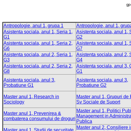
gp
Antropologie, anul 1, grupa 1
Antropologie, anul 1, grup
Asistenta sociala, anul 1, Seria 1,
Asistenta sociala, anul 1, 
G1
G2
Asistenta sociala, anul 1, Seria 2,
Asistenta sociala, anul 1, 
G6
G7
Asistenta sociala, anul 2, Seria 1,
Asistenta sociala, anul 2, 
G3
G4
Asistenta sociala, anul 2, Seria 2,
Asistenta sociala, anul 3
G8
G1
Asistenta sociala, anul 3,
Asistenta sociala, anul 3,
Probatiune G1
Probatiune G2
Master anul 1, Research in
Master anul 1, Grupuri de 
Sociology
Sv Sociale de Suport
Master anul 1, Politici Publ
Master anul 1, Prevenirea &
Management in Administra
combaterea consumului de droguri
Publica
Master anul 2, Consiliere 
Master anul 1, Studii de securitate