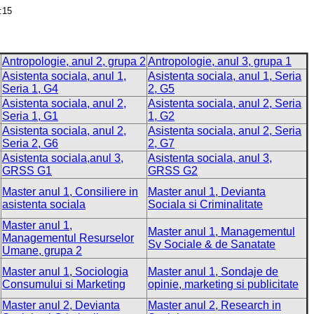
:15
Antropologie, anul 2, grupa 2
Antropologie, anul 3, grupa 1
Asistenta sociala, anul 1,
Asistenta sociala, anul 1, Seria
Seria 1, G4
2, G5
Asistenta sociala, anul 2,
Asistenta sociala, anul 2, Seria
Seria 1, G1
1, G2
Asistenta sociala, anul 2,
Asistenta sociala, anul 2, Seria
Seria 2, G6
2, G7
Asistenta sociala,anul 3,
Asistenta sociala, anul 3,
GRSS G1
GRSS G2
Master anul 1, Consiliere in
Master anul 1, Devianta
asistenta sociala
Sociala si Criminalitate
Master anul 1,
Master anul 1, Managementul
Managementul Resurselor
Sv Sociale & de Sanatate
Umane, grupa 2
Master anul 1, Sociologia
Master anul 1, Sondaje de
Consumului si Marketing
opinie, marketing si publicitate
Master anul 2, Devianta
Master anul 2, Research in